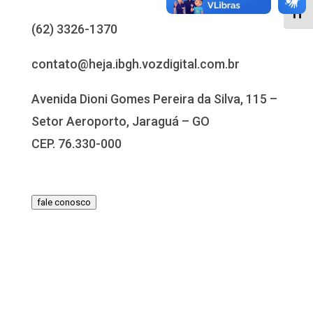
Alter
(62) 3326-1370
contato@heja.ibgh.vozdigital.com.br
Avenida Dioni Gomes Pereira da Silva, 115 –
Setor Aeroporto, Jaraguá – GO
CEP. 76.330-000
fale conosco