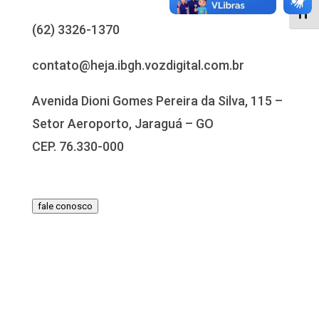
Alter
(62) 3326-1370
contato@heja.ibgh.vozdigital.com.br
Avenida Dioni Gomes Pereira da Silva, 115 –
Setor Aeroporto, Jaraguá – GO
CEP. 76.330-000
fale conosco