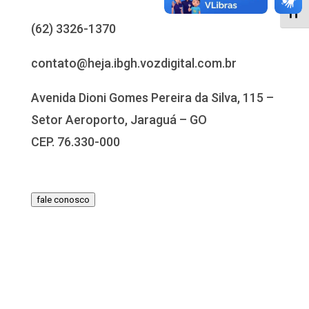
Alter
(62) 3326-1370
contato@heja.ibgh.vozdigital.com.br
Avenida Dioni Gomes Pereira da Silva, 115 –
Setor Aeroporto, Jaraguá – GO
CEP. 76.330-000
fale conosco