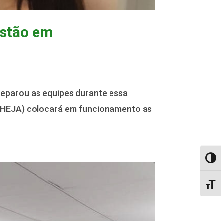
estão em
preparou as equipes durante essa
 (HEJA) colocará em funcionamento as
Alter
Alter