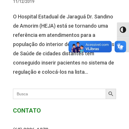
11/12/2019
O Hospital Estadual de Jaraguá Dr. Sandino
de Amorim (HEJA) está se tornando uma
Alter
referência em atendimentos para a
população do interior de Goiás. Secretarias
Alter
de Saúde de cidades distantes têm
conseguido inserir pacientes no sistema de
regulação e colocá-los na lista...
Search Button
Search
for:
CONTATO