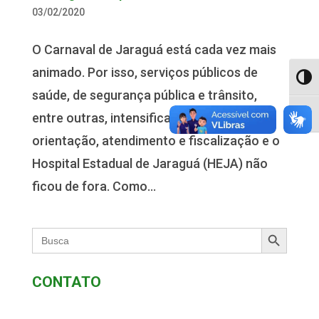
03/02/2020
O Carnaval de Jaraguá está cada vez mais
animado. Por isso, serviços públicos de
Alter
saúde, de segurança pública e trânsito,
entre outras, intensificam os trabalhos de
Alter
orientação, atendimento e fiscalização e o
Hospital Estadual de Jaraguá (HEJA) não
ficou de fora. Como...
Search Button
Search
for:
CONTATO