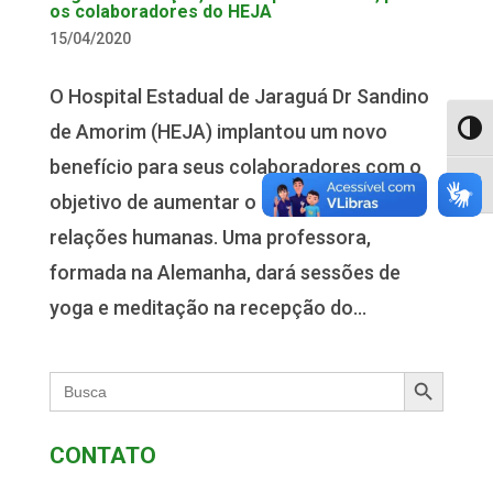
os colaboradores do HEJA
15/04/2020
O Hospital Estadual de Jaraguá Dr Sandino
de Amorim (HEJA) implantou um novo
Alter
benefício para seus colaboradores com o
Alter
objetivo de aumentar o auto-controle e as
relações humanas. Uma professora,
formada na Alemanha, dará sessões de
yoga e meditação na recepção do...
Search Button
Search
for:
CONTATO