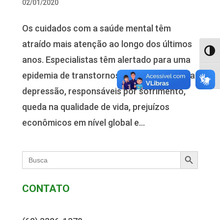
02/01/2020
Os cuidados com a saúde mental têm
atraído mais atenção ao longo dos últimos
Alter
anos. Especialistas têm alertado para uma
epidemia de transtornos e doenças como a
Alter
depressão, responsáveis por sofrimento,
queda na qualidade de vida, prejuízos
econômicos em nível global e...
Search Button
Search
for:
CONTATO