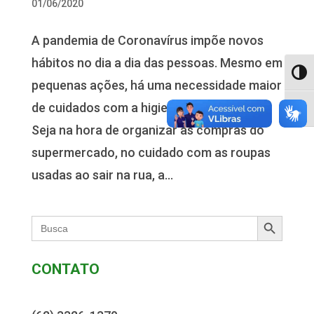
01/06/2020
A pandemia de Coronavírus impõe novos
hábitos no dia a dia das pessoas. Mesmo em
Alter
pequenas ações, há uma necessidade maior
de cuidados com a higiene e desinfecção.
Alter
Seja na hora de organizar as compras do
supermercado, no cuidado com as roupas
usadas ao sair na rua, a...
Search Button
Search
for:
CONTATO