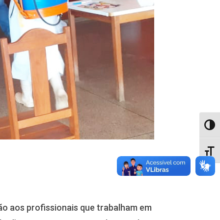
Alter
Alter
ão aos profissionais que trabalham em