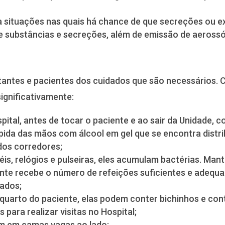
a situações nas quais há chance de que secreções ou 
e substâncias e secreções, além de emissão de aerossó
itantes e pacientes dos cuidados que são necessários. 
ignificativamente:
pital, antes de tocar o paciente e ao sair da Unidade,
ápida das mãos com álcool em gel que se encontra distr
dos corredores;
is, relógios e pulseiras, eles acumulam bactérias. Man
ente recebe o número de refeições suficientes e adequ
cados;
o quarto do paciente, elas podem conter bichinhos e co
 para realizar visitas no Hospital;
em em camas vagas ao lado;