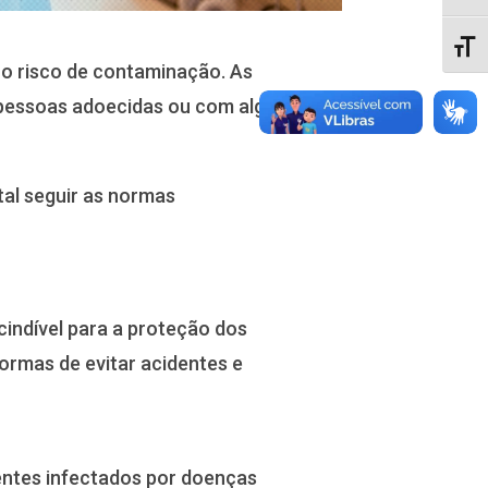
Alter
e o risco de contaminação. As
 pessoas adoecidas ou com algum tipo
tal seguir as normas
cindível para a proteção dos
ormas de evitar acidentes e
entes infectados por doenças