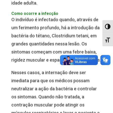
idade adulta.
Como ocorre a infecção
O indivíduo é infectado quando, através de
um ferimento profundo, há a introdução da
Alter
bactéria do tétano, Clostridium tetani, em
Alter
grandes quantidades nessa lesão. Os
sintomas começam com uma febre baixa,
rigidez muscular e espasmos e contraturas.
Nesses casos, a internação deve ser
imediata para que os médicos possam
neutralizar a ação da bactéria e controlar
os sintomas. Quando não tratada, a
contração muscular pode atingir os
músculos respiratórios e levar o paciente a